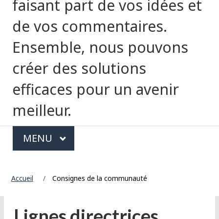
l
faisant part de vos idées et
a
de vos commentaires.
l
Ensemble, nous pouvons
a
créer des solutions
n
efficaces pour un avenir
g
meilleur.
u
M
e
MAIN
MENU
e
n
Accueil
Consignes de la communauté
u
d
Lignes directrices