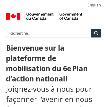
S
English
Passer
Passer
au
à
é
Parlons
contenu
la
Gouvernemen
principal
version
l
Ouvert
HTML
Type 2 o
Rechercher
e
simplifiée
Reche
c
Bienvenue sur la
t
plateforme de
i
mobilisation du 6
e
Plan
o
d’action national!
n
Joignez-vous à nous pour
d
façonner l’avenir en nous
e