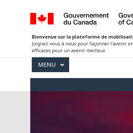
Sélection
de
la
Parlons
Gouvernement
Bienvenue sur la plateforme de mobilisati
langue
Ouvert
Joignez-vous à nous pour façonner l’avenir e
efficaces pour un avenir meilleur.
Menu
MAIN
MENU
des
sujets