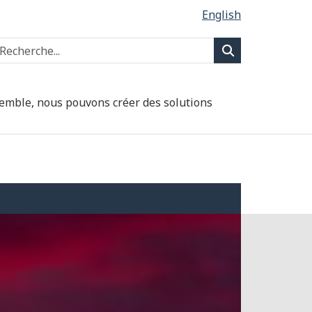
English
Type 2 or more cha
echercher
Rechercher
semble, nous pouvons créer des solutions