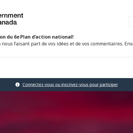
Passer
Passer
Passer
au
à
à
R
contenu
« À
la
principal
propos
version
de
HTML
on du 6
e
Plan d’action national!
ce
simplifiée
n nous faisant part de vos idées et de vos commentaires. En
site »
Connectez-vous ou inscrivez-vous pour participer