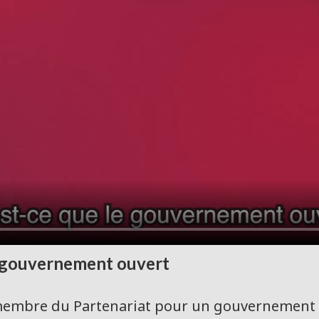
n gouvernement ouvert
embre du Partenariat pour un gouvernement o